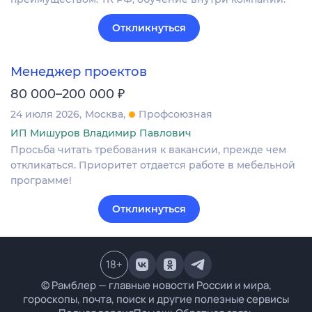
Откликнуться
Менеджер проектов
₽
80 000–200 000
24 июля 2026
Москва
Профсоюзная
ИП Мишуров Владимир Павлович
Просьба читать требования к вакансии, прежде чем
откликаться. Приоритет отдается работе в мебельной
программе!
Откликнуться
18
+
© Рамблер — главные новости России и мира,
гороскопы, почта, поиск и другие полезные сервисы