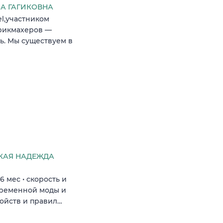
НА ГАГИКОВНА
el,участником
арикмахеров —
ь. Мы существуем в
КАЯ НАДЕЖДА
 мес • скорость и
временной моды и
ройств и правил…