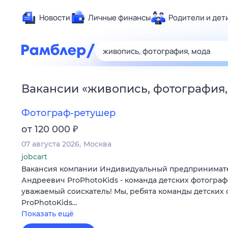
Новости
Личные финансы
Родители и дет
Здоровье
Развлечен
Дом и уют
Вакансии
«
живопись, фотография,
Спорт
Карьера
Фотограф-ретушер
Авто
₽
от 120 000
Технологи
07 августа 2026
Москва
Жизненные
jobcart
Вакансия компании Индивидуальный предпринимат
Сберегаем
Андреевич ProPhotoKids - команда детских фотограф
Гороскопы
уважаемый соискатель! Мы, ребята команды детских
ProPhotoKids…
Показать ещё