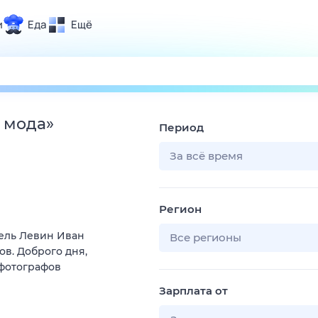
и
Еда
Ещё
Почта
ия и отдых
Поиск
Погода
 мода
»
Период
ТВ-программа
За всё время
и и тренды
Регион
 ситуации
ель Левин Иван
 вместе
Все регионы
ов. Доброго дня,
Помощь
 фотографов
Зарплата от