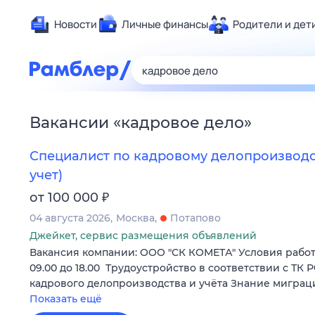
Новости
Личные финансы
Родители и дет
Здоровье
Развлечен
Дом и уют
Вакансии
«
кадровое дело
»
Спорт
Карьера
Специалист по кадровому делопроизвод
Авто
учет)
Технологи
₽
от 100 000
Жизненные
04 августа 2026
Москва
Потапово
Сберегаем
Джейкет, сервис размещения объявлений
Вакансия компании: ООО "СК КОМЕТА" Условия работы
Гороскопы
09.00 до 18.00 Трудоустройство в соответствии с ТК
кадрового делопроизводства и учёта Знание мигра
Показать ещё