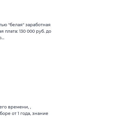
ью "белая" заработная
 плата: 130 000 руб. до
о…
го времени, ,
ре от 1 года, знание