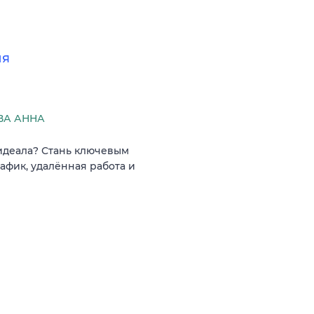
ля
ВА АННА
идеала? Стань ключевым
афик, удалённая работа и