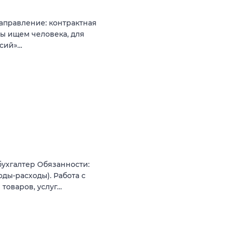
аправление: контрактная
мы ищем человека, для
нсий»…
бухгалтер Обязанности:
ды-расходы). Работа с
товаров, услуг…