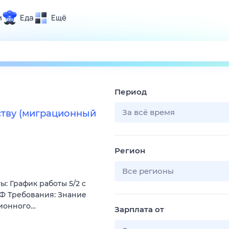
и
Еда
Ещё
Почта
ия и отдых
Поиск
Погода
Период
ТВ-программа
За всё время
ству (миграционный
и и тренды
Регион
 ситуации
 вместе
Все регионы
: График работы 5/2 с
Помощь
 РФ Требования: Знание
ционного…
Зарплата от