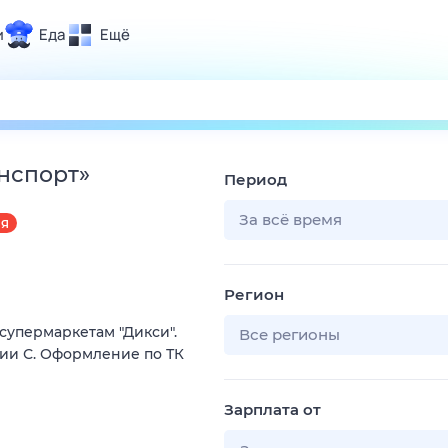
и
Еда
Ещё
Почта
ия и отдых
Поиск
Погода
нспорт
»
Период
ТВ-программа
За всё время
АЯ
и и тренды
Регион
 ситуации
супермаркетам "Дикси".
 вместе
Все регионы
рии С. Оформление по ТК
Помощь
Зарплата от