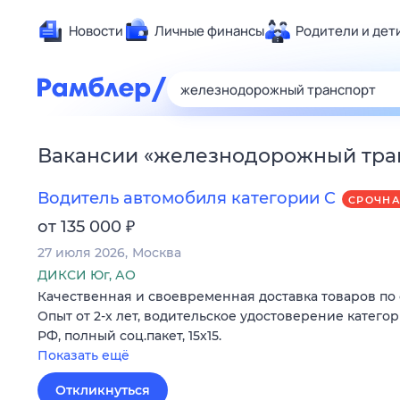
Новости
Личные финансы
Родители и дет
Здоровье
Развлечен
Дом и уют
Вакансии
«
железнодорожный тра
Спорт
Карьера
Водитель автомобиля категории C
СРОЧН
Авто
₽
от 135 000
Технологи
27 июля 2026
Москва
Жизненные
ДИКСИ Юг, АО
Качественная и своевременная доставка товаров по 
Сберегаем
Опыт от 2-х лет, водительское удостоверение катего
Гороскопы
РФ, полный соц.пакет, 15х15.
Показать ещё
Откликнуться