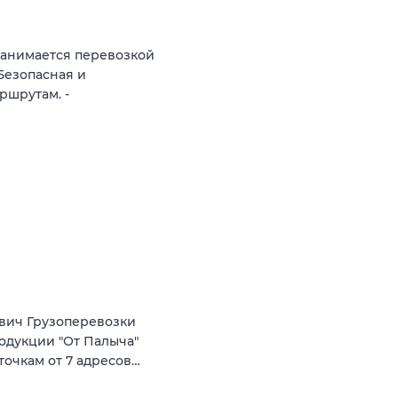
занимается перевозкой
Безопасная и
ршрутам. -
вич Грузоперевозки
родукции "От Палыча"
точкам от 7 адресов…