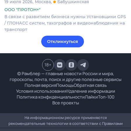
19 июля 2026
Москва
Бабушкинская
ООО "ПРОТОН+"
В связи с развитием бизнеса нужны Установщики GPS
/ ГЛОНАСС систем, тахографов и видеонаблюдения на
транспорт
Откликнуться
18
+
© Рамблер — главные новости России и мира,
гороскопы, почта, поиск и другие полезные сервисы
Полная версия
Помощь
Обратная связь
Условия использования
Удаление информации
Политика конфиденциальности
Лайки
Топ-100
Все проекты
На информационном ресурсе применяются
рекомендательные технологии в соответствии с
Правилами