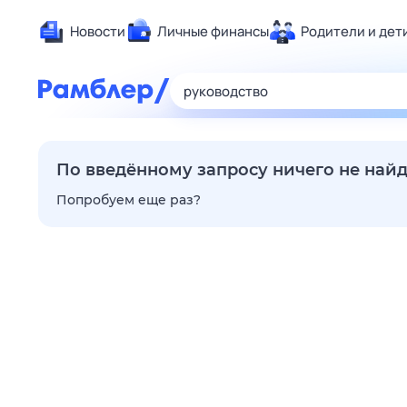
Новости
Личные финансы
Родители и дет
Здоровье
Развлечен
Дом и уют
Спорт
По введённому запросу ничего не най
Карьера
Попробуем еще раз?
Авто
Технологи
Жизненные
Сберегаем
Гороскопы