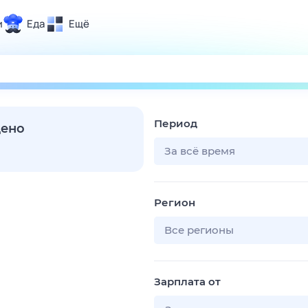
и
Еда
Ещё
Почта
ия и отдых
Поиск
Погода
Период
ТВ-программа
дено
За всё время
и и тренды
Регион
 ситуации
 вместе
Все регионы
Помощь
Зарплата от