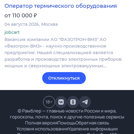
Оператор термического оборудования
₽
от 110 000
04 августа 2026
Москва
jobcart
Вакансия компании АО "ФАЗОТРОН-ВМЗ" АО
«Фазотрон-ВМЗ» - научно-производственное
предприятие. Нашей специализацией является
разработка и производство электронных приборов:
мощных и сверхмощных электровакуумных…
Откликнуться
18
+
© Рамблер — главные новости России и мира,
гороскопы, почта, поиск и другие полезные сервисы
Полная версия
Помощь
Обратная связь
Условия использования
Удаление информации