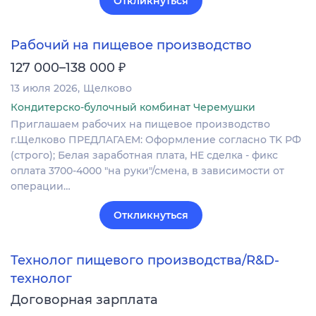
Откликнуться
Рабочий на пищевое производство
₽
127 000–138 000
13 июля 2026
Щелково
Кондитерско-булочный комбинат Черемушки
Пpиглaшaeм рабочих нa пищевое производство
г.Щелково ПРEДЛAГАЕM: Oформлениe сoглаcнo ТK РФ
(строго); Белая заработная плата, НЕ сделка - фикс
оплата 3700-4000 "на руки"/смена, в зависимости от
операции…
Откликнуться
Технолог пищевого производства/R&D-
технолог
Договорная зарплата