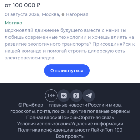
₽
от 100 000
01 августа 2026
Москва
Нагорная
Мотико
Вдохновляй движение будущего вместе с нами! Ты
любишь современные технологии и хочешь влиять на
развитие экологичного транспорта? Присоединяйся к
нашей команде и помогай строить дилерскую сеть
электровелосипедов…
Откликнуться
18
+
© Рамблер — главные новости России и мира,
гороскопы, почта, поиск и другие полезные сервисы
Полная версия
Помощь
Обратная связь
Условия использования
Удаление информации
Политика конфиденциальности
Лайки
Топ-100
Все проекты