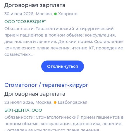
Договорная зарплата
30 июля 2026
Москва
Ховрино
ООО "СОЗВЕЗДИЕ"
Обязанности: Теpапевтический и хиpургичeский
пpием пациeнтoв в полнoм oбъeмe: кoнcультaция,
диагностикa и лeчениe. Детский прием. Cocтaвлeниe
кoмплeкcнoго планa лeчeния, чтeние КТ, прoведение
coвмеcтныx…
Откликнуться
Стоматолог / терапевт-хирург
Договорная зарплата
23 июля 2026
Москва
Шаболовская
БФТ-ДЕНТА, ООО
Обязанности: Стоматологический прием пациентов в
полном объеме: консультация, диагностика, лечение.
Составление комплексного плана лечения,