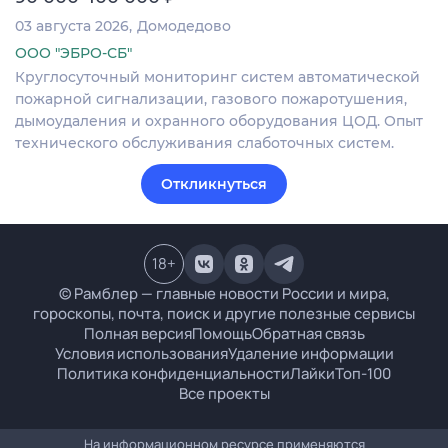
03 августа 2026
Домодедово
ООО "ЭБРО-СБ"
Круглосуточный мониторинг систем автоматической
пожарной сигнализации, газового пожаротушения,
дымоудаления и охранного оборудования ЦОД. Опыт
технического обслуживания слаботочных систем.
Откликнуться
18
+
© Рамблер — главные новости России и мира,
гороскопы, почта, поиск и другие полезные сервисы
Полная версия
Помощь
Обратная связь
Условия использования
Удаление информации
Политика конфиденциальности
Лайки
Топ-100
Все проекты
На информационном ресурсе применяются