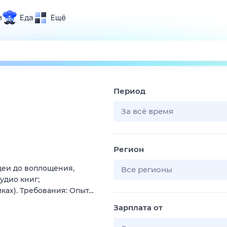
и
Еда
Ещё
Почта
ия и отдых
Поиск
Погода
Период
ТВ-программа
За всё время
и и тренды
Регион
 ситуации
деи до воплощения,
 вместе
Все регионы
удио книг;
Помощь
мках). Требования: Опыт…
Зарплата от