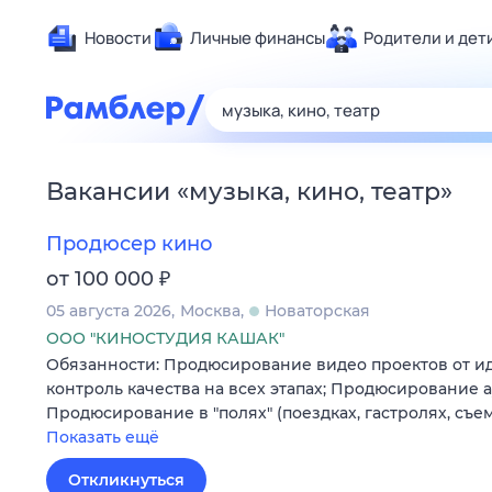
Новости
Личные финансы
Родители и дет
Здоровье
Развлечен
Дом и уют
Вакансии
«
музыка, кино, театр
»
Спорт
Карьера
Продюсер кино
Авто
₽
от 100 000
Технологи
05 августа 2026
Москва
Новаторская
Жизненные
ООО "КИНОСТУДИЯ КАШАК"
Обязанности: Продюсирование видео проектов от и
Сберегаем
контроль качества на всех этапах; Продюсирование а
Гороскопы
Продюсирование в "полях" (поездках, гастролях, съе
Показать ещё
Откликнуться