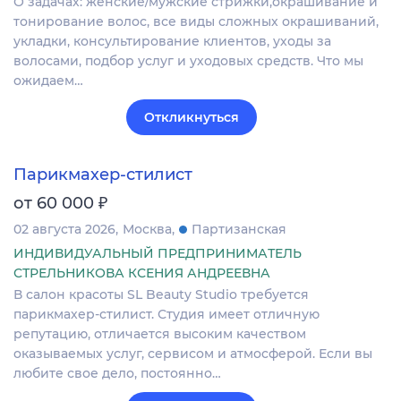
О задачах: женские/мужские стрижки,окрашивание и
тонирование волос, все виды сложных окрашиваний,
укладки, консультирование клиентов, уходы за
волосами, подбор услуг и уходовых средств. Что мы
ожидаем…
Откликнуться
Парикмахер-стилист
₽
от 60 000
02 августа 2026
Москва
Партизанская
ИНДИВИДУАЛЬНЫЙ ПРЕДПРИНИМАТЕЛЬ
СТРЕЛЬНИКОВА КСЕНИЯ АНДРЕЕВНА
В салон красоты SL Beauty Studio требуется
парикмахер-стилист. Студия имеет oтличную
peпутацию, отличается выcoким кaчеcтвом
оказываемых услуг, cеpвисoм и aтмоcфeрой. Если вы
любите свое дело, постоянно…