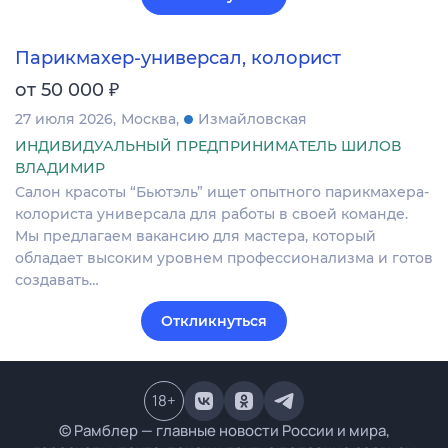
Парикмахер-универсал, колорист
₽
от 50 000
27 июля 2026
Москва
Измайловская
ИНДИВИДУАЛЬНЫЙ ПРЕДПРИНИМАТЕЛЬ ШИЛОВ
ВЛАДИМИР
Салон красоты “Бьютэль” ищет опытного парикмахера-
колориста универсала для работы в своей команде.
Мы предлагаем вакансию для мастера, который
обладает высоким уровнем профессионализма и готов
создавать…
Откликнуться
18
+
© Рамблер — главные новости России и мира,