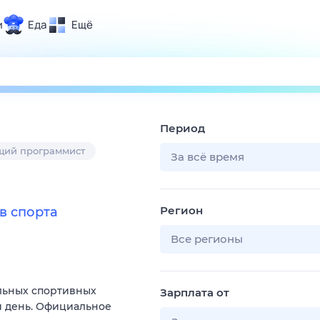
и
Еда
Ещё
Почта
ия и отдых
Поиск
Погода
Период
ТВ-программа
щий программист
За всё время
и и тренды
Регион
в спорта
 ситуации
 вместе
Все регионы
Помощь
льных спортивных
Зарплата от
й день. Официальное