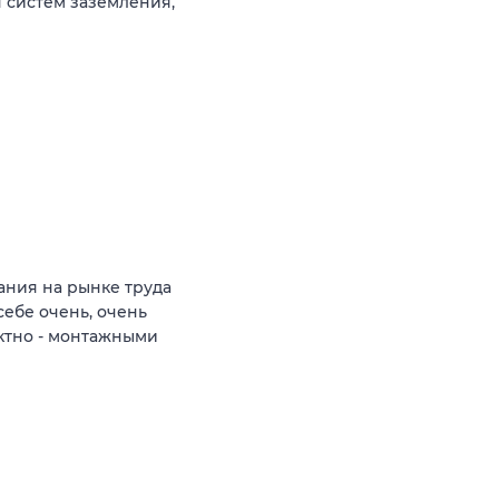
 систем заземления,
ния на рынке труда
себе очень, очень
ктно - монтажными