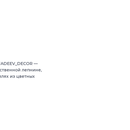
 FADEEV_DECOR —
ственной лепнине,
илях из цветных