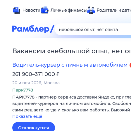
Новости
Личные финансы
Родители и дет
Здоровье
Развлечен
Дом и уют
Вакансии
«
небольшой опыт, нет о
Спорт
Карьера
Водитель-курьер с личным автомобилем
Авто
₽
261 900–371 000
Технологи
20 июля 2026
Москва
Жизненные
Парк7778
ПАРК7778 - партнер сервиса доставки Яндекс, пригл
Сберегаем
водителей-курьеров на личном автомобиле. Свободн
Гороскопы
сами решаете когда и сколько вам работать. Высокий
Показать ещё
Откликнуться