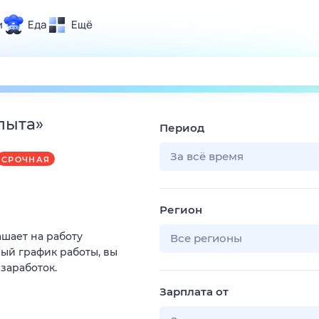
и
Еда
Ещё
Почта
ия и отдых
Поиск
Погода
пыта
»
Период
ТВ-программа
За всё время
СРОЧНАЯ
и и тренды
Регион
 ситуации
ашает на работу
 вместе
Все регионы
ый график работы, вы
Помощь
 заработок.
Зарплата от