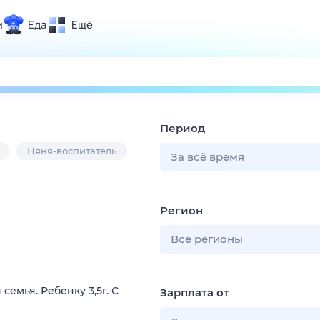
и
Еда
Ещё
Почта
ия и отдых
Поиск
Погода
Период
ТВ-программа
Няня-воспитатель
За всё время
и и тренды
Регион
 ситуации
 вместе
Все регионы
Помощь
емья. Ребенку 3,5г. С
Зарплата от