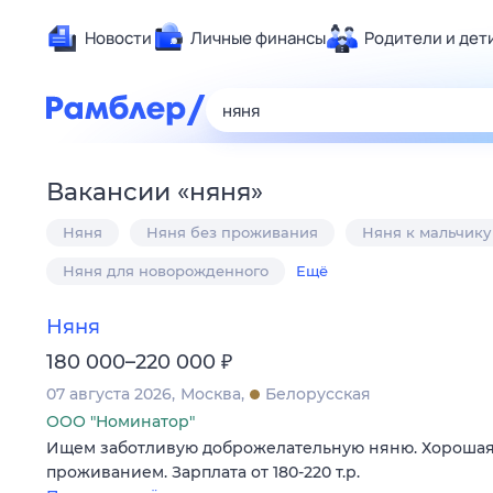
Новости
Личные финансы
Родители и дет
Здоровье
Развлечен
Дом и уют
Вакансии
«
няня
»
Спорт
Няня
Няня без проживания
Няня к мальчику
Карьера
Авто
Няня для новорожденного
Ещё
Технологи
Няня
Жизненные
₽
180 000–220 000
Сберегаем
07 августа 2026
Москва
Белорусская
Гороскопы
ООО "Номинатор"
Ищем заботливую доброжелательную няню. Хорошая с
проживанием. Зарплата от 180-220 т.р.