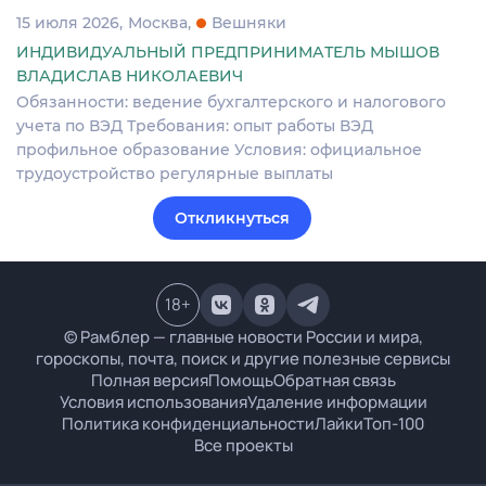
15 июля 2026
Москва
Вешняки
ИНДИВИДУАЛЬНЫЙ ПРЕДПРИНИМАТЕЛЬ МЫШОВ
ВЛАДИСЛАВ НИКОЛАЕВИЧ
Обязанности: ведение бухгалтерского и налогового
учета по ВЭД Требования: опыт работы ВЭД
профильное образование Условия: официальное
трудоустройство регулярные выплаты
Откликнуться
18
+
© Рамблер — главные новости России и мира,
гороскопы, почта, поиск и другие полезные сервисы
Полная версия
Помощь
Обратная связь
Условия использования
Удаление информации
Политика конфиденциальности
Лайки
Топ-100
Все проекты