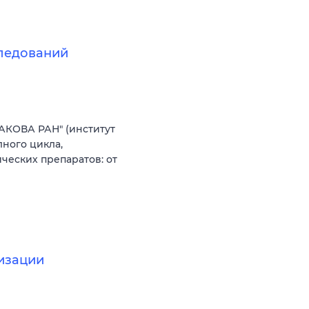
следований
АКОВА РАН" (институт
ного цикла,
еских препаратов: от
изации