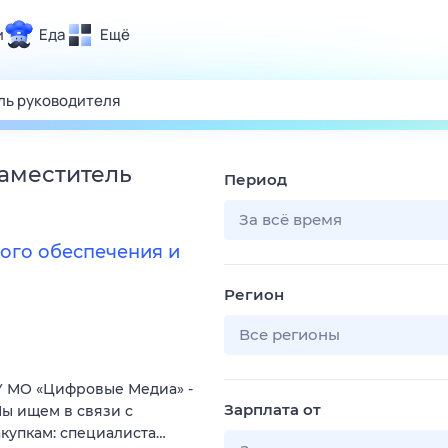
и
Еда
Ещё
Почта
ия и отдых
Поиск
Погода
заместитель
Период
ТВ-программа
За всё время
ого обеспечения и
и и тренды
Регион
 ситуации
 вместе
Все регионы
Помощь
 МО «Цифровые Медиа» -
Зарплата от
ы ищем в связи с
купкам: специалиста…