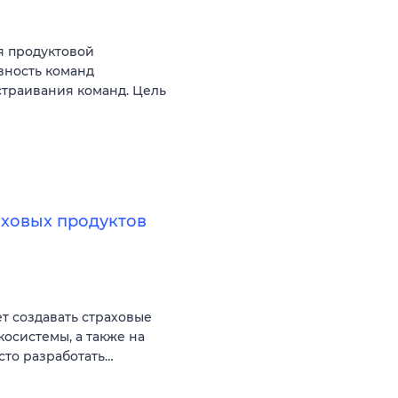
я продуктовой
вность команд
ыстраивания команд. Цель
аховых продуктов
ет создавать страховые
косистемы, а также на
сто разработать…