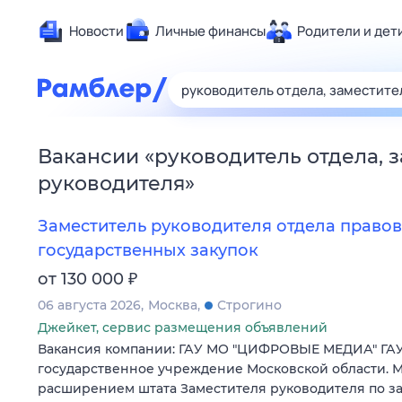
Новости
Личные финансы
Родители и дет
Здоровье
Развлечен
Дом и уют
Вакансии
«
руководитель отдела, 
Спорт
руководителя
»
Карьера
Авто
Заместитель руководителя отдела правов
Технологи
государственных закупок
Жизненные
₽
от 130 000
Сберегаем
06 августа 2026
Москва
Строгино
Гороскопы
Джейкет, сервис размещения объявлений
Вакансия компании: ГАУ МО "ЦИФРОВЫЕ МЕДИА" ГАУ
государственное учреждение Московской области. М
расширением штата Заместителя руководителя по за