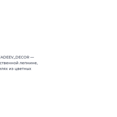
 FADEEV_DECOR —
ственной лепнине,
илях из цветных