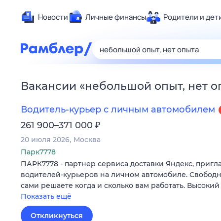
Новости
Личные финансы
Родители и дет
Здоровье
Развлечен
Дом и уют
Вакансии
«
небольшой опыт, нет о
Спорт
Карьера
Водитель-курьер с личным автомобилем
Авто
₽
261 900–371 000
Технологи
20 июля 2026
Москва
Жизненные
Парк7778
ПАРК7778 - партнер сервиса доставки Яндекс, пригл
Сберегаем
водителей-курьеров на личном автомобиле. Свободн
Гороскопы
сами решаете когда и сколько вам работать. Высокий
Показать ещё
Откликнуться