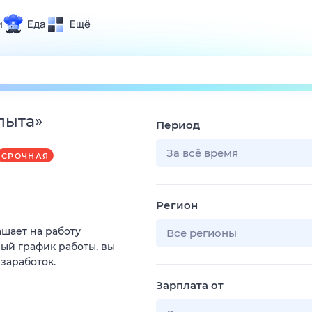
и
Еда
Ещё
Почта
ия и отдых
Поиск
Погода
пыта
»
Период
ТВ-программа
За всё время
СРОЧНАЯ
и и тренды
Регион
 ситуации
ашает на работу
 вместе
Все регионы
ый график работы, вы
Помощь
 заработок.
Зарплата от