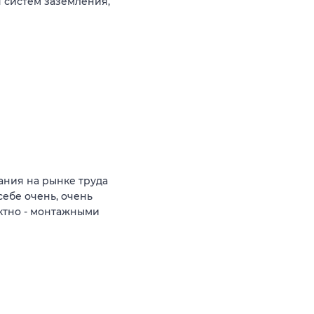
 систем заземления,
ния на рынке труда
себе очень, очень
ктно - монтажными