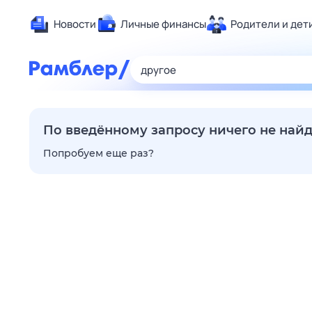
Новости
Личные финансы
Родители и дет
Здоровье
Развлечен
Дом и уют
Спорт
По введённому запросу ничего не най
Карьера
Попробуем еще раз?
Авто
Технологи
Жизненные
Сберегаем
Гороскопы