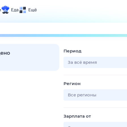
и
Еда
Ещё
Почта
ия и отдых
Поиск
Погода
Период
ТВ-программа
дено
За всё время
и и тренды
Регион
 ситуации
 вместе
Все регионы
Помощь
Зарплата от