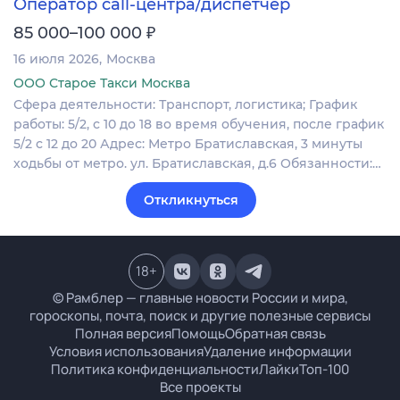
Оператор call-центра/диспетчер
₽
85 000–100 000
16 июля 2026
Москва
ООО Старое Такси Москва
Сфера деятельности: Транспорт, логистика; График
работы: 5/2, с 10 до 18 во время обучения, после график
5/2 с 12 до 20 Адрес: Метро Братиславская, 3 минуты
ходьбы от метро. ул. Братиславская, д.6 Обязанности:…
Откликнуться
18
+
© Рамблер — главные новости России и мира,
гороскопы, почта, поиск и другие полезные сервисы
Полная версия
Помощь
Обратная связь
Условия использования
Удаление информации
Политика конфиденциальности
Лайки
Топ-100
Все проекты