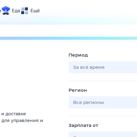
и
Еда
Ещё
Почта
ия и отдых
Поиск
Погода
Период
ТВ-программа
За всё время
и и тренды
Регион
 ситуации
 вместе
Все регионы
Помощь
 и доставке
 для управления и
Зарплата от