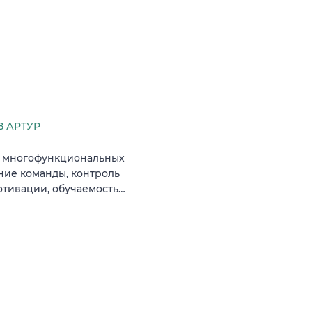
В АРТУР
е многофункциональных
ние команды, контроль
отивации, обучаемость…