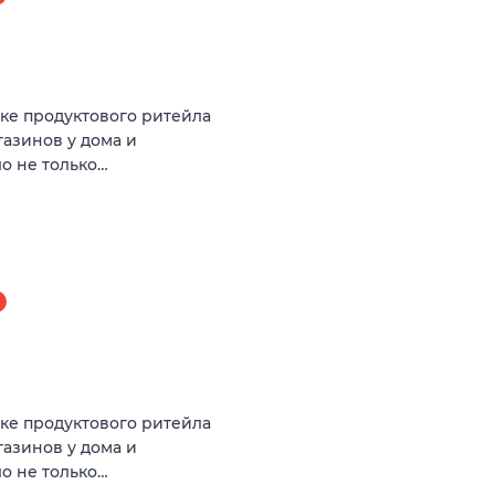
нке продуктового ритейла
азинов у дома и
ло не только…
нке продуктового ритейла
азинов у дома и
ло не только…