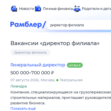
Новости
Личные финансы
Родители и дет
Здоровье
Развлечен
Дом и уют
Вакансии
«
директор филиала
»
Спорт
Директор филиала
Карьера
Авто
Генеральный директор
НОВАЯ
Технологи
₽
500 000–700 000
Жизненные
07 августа 2026
Москва
Театральная
Сберегаем
Лиандра
Гороскопы
Компания, специализирующаяся на грузоперевозках
строительных материалов, приглашает руководителя
развитие бизнеса.
Показать ещё