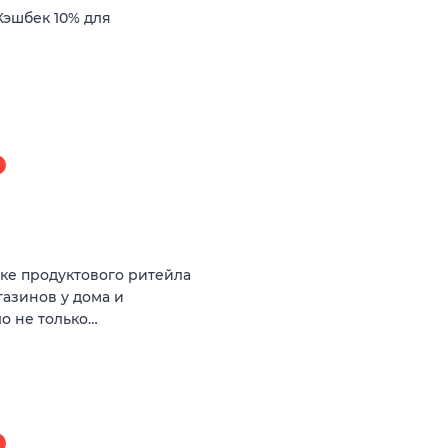
Кэшбек 10% для
нке продуктового ритейла
азинов у дома и
ло не только…