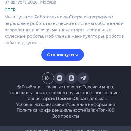
07 августа 2026
Москва
СБЕР
Мы в Центре Робототехники Сбера интегрируем
передовые робототехнические системы собственной
разработки, включая манипуляторы, мобильные
колесные роботы, мобильные манипуляторы, роботов
собак и другие…
Откликнуться
18
+
© Рамблер — главные новости России и мира,
гороскопы, почта, поиск и другие полезные сервисы
Полная версия
Помощь
Обратная связь
Условия использования
Удаление информации
Политика конфиденциальности
Лайки
Топ-100
Все проекты
На информационном ресурсе применяются