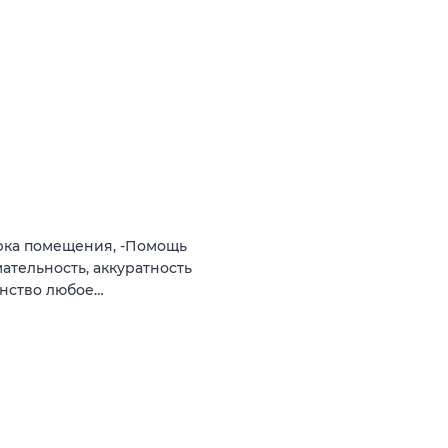
орка помещения, -Помощь
ательность, аккуратность
анство любое…