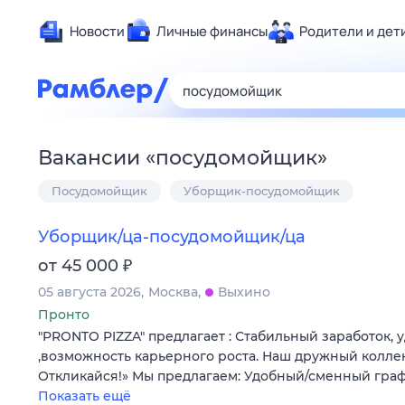
Новости
Личные финансы
Родители и дет
Здоровье
Развлечен
Дом и уют
Вакансии
«
посудомойщик
»
Спорт
Посудомойщик
Уборщик-посудомойщик
Карьера
Авто
Уборщик/ца-посудомойщик/ца
Технологи
₽
от 45 000
Жизненные
05 августа 2026
Москва
Выхино
Сберегаем
Пронто
Гороскопы
"PRONTO PIZZA" предлагает : Стабильный заработок,
,возможность карьерного роста. Наш дружный колле
Откликайся!» Мы предлагаем: Удобный/сменный гра
Показать ещё