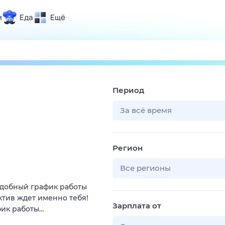
и
Еда
Ещё
Почта
ия и отдых
Поиск
Погода
Период
ТВ-программа
За всё время
и и тренды
Регион
 ситуации
 вместе
Все регионы
Помощь
 удобный график работы
ктив ждет именно тебя!
Зарплата от
фик работы…