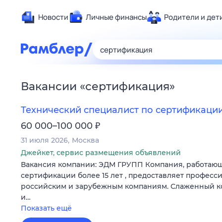
Новости
Личные финансы
Родители и дет
Здоровье
Развлечен
Дом и уют
Вакансии
«
сертификация
»
Спорт
Карьера
Технический специалист по сертификаци
Авто
₽
60 000–100 000
Технологи
31 июля 2026
Москва
Жизненные
Джейкет, сервис размещения объявлений
Вакансия компании: ЭДМ ГРУПП Компания, работающ
Сберегаем
сертификации более 15 лет , предоставляет професс
Гороскопы
российским и зарубежным компаниям. Слаженный 
и…
Показать ещё