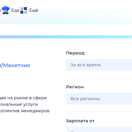
и
Еда
Ещё
Почта
ия и отдых
Поиск
Погода
Период
ТВ-программа
За всё время
и/Макетчик
и и тренды
Регион
 ситуации
ая на рынке в сфере
 вместе
Все регионы
иональные услуги
Помощь
коллектив менеджеров
Зарплата от