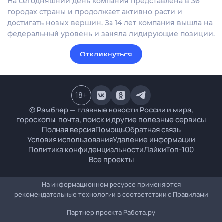
На сегодняшний день компания представлена в 36
городах страны и продолжает активно расти и
достигать новых вершин. За 14 лет компания вышла на
федеральный уровень и заняла лидирующие позиции.
Откликнуться
18
+
© Рамблер — главные новости России и мира,
гороскопы, почта, поиск и другие полезные сервисы
Полная версия
Помощь
Обратная связь
Условия использования
Удаление информации
Политика конфиденциальности
Лайки
Топ-100
Все проекты
На информационном ресурсе применяются
рекомендательные технологии в соответствии с
Правилами
Партнер проекта
Работа.ру