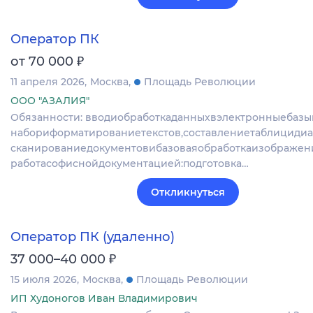
Оператор ПК
₽
от 70 000
11 апреля 2026
Москва
Площадь Революции
ООО "АЗАЛИЯ"
Обязанности: вводиобработкаданныхвэлектронныебазы
набориформатированиетекстов,составлениетаблицидиа
сканированиедокументовибазоваяобработкаизображен
работасофиснойдокументацией:подготовка…
Откликнуться
Оператор ПК (удаленно)
₽
37 000–40 000
15 июля 2026
Москва
Площадь Революции
ИП Худоногов Иван Владимирович