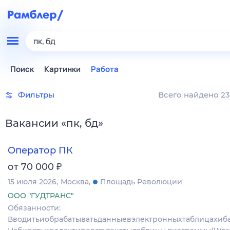
пк, бд
Поиск
Картинки
Работа
Фильтры
Всего найдено 23
Вакансии
«
пк, бд
»
Оператор ПК
₽
от 70 000
15 июля 2026
Москва
Площадь Революции
ООО "ГУДТРАНС"
Обязанности:
Вводитьиобрабатыватьданныевэлектронныхтаблицахиба