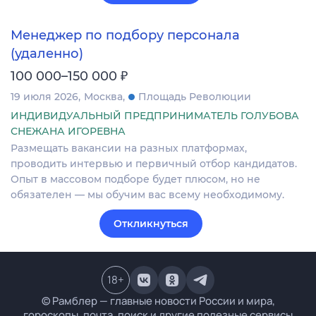
Менеджер по подбору персонала
(удаленно)
₽
100 000–150 000
19 июля 2026
Москва
Площадь Революции
ИНДИВИДУАЛЬНЫЙ ПРЕДПРИНИМАТЕЛЬ ГОЛУБОВА
СНЕЖАНА ИГОРЕВНА
Размещать вакансии на разных платформах,
проводить интервью и первичный отбор кандидатов.
Опыт в массовом подборе будет плюсом, но не
обязателен — мы обучим вас всему необходимому.
Откликнуться
18
+
© Рамблер — главные новости России и мира,
гороскопы, почта, поиск и другие полезные сервисы