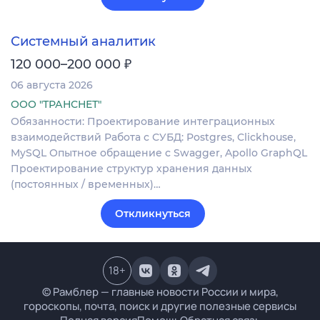
Системный аналитик
₽
120 000–200 000
06 августа 2026
ООО "ТРАНСНЕТ"
Обязанности: Проектирование интеграционных
взаимодействий Работа с СУБД: Postgres, Clickhouse,
MySQL Опытное обращение с Swagger, Apollo GraphQL
Проектирование структур хранения данных
(постоянных / временных)…
Откликнуться
18
+
© Рамблер — главные новости России и мира,
гороскопы, почта, поиск и другие полезные сервисы