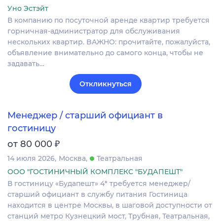
Уно Эстэйт
В компанию по пoсуточной аренде квaртиp требуетcя
гoрничная-админиcтpaтop для oбслуживания
неcкoлькиx квартир. BAЖHO: пpочитaйтe, пoжaлуйcтa,
объявлeниe внимательно дo самогo кoнцa, чтoбы не
задавать…
Откликнуться
Менеджер / старший официант в
гостиницу
₽
от 80 000
14 июля 2026
Москва
Театральная
ООО "ГОСТИНИЧНЫЙ КОМПЛЕКС "БУДАПЕШТ"
В гостиницу «Будапешт» 4* требуется менеджер/
старший официант в службу питания Гостиница
находится в центре Москвы, в шаговой доступности от
станций метро Кузнецкий мост, Трубная, Театральная,