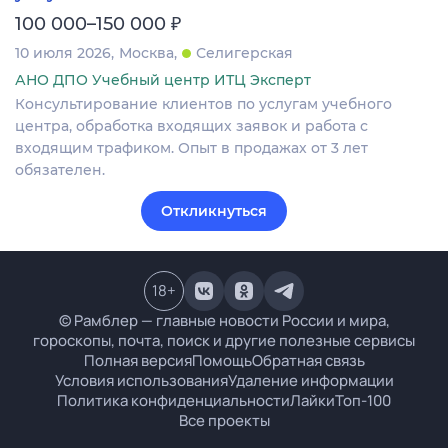
₽
100 000–150 000
10 июля 2026
Москва
Селигерская
АНО ДПО Учебный центр ИТЦ Эксперт
Консультирование клиентов по услугам учебного
центра, обработка входящих заявок и работа с
входящим трафиком. Опыт в продажах от 3 лет
обязателен.
Откликнуться
18
+
© Рамблер — главные новости России и мира,
гороскопы, почта, поиск и другие полезные сервисы
Полная версия
Помощь
Обратная связь
Условия использования
Удаление информации
Политика конфиденциальности
Лайки
Топ-100
Все проекты