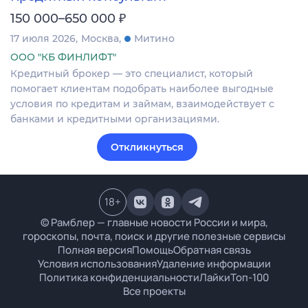
₽
150 000–650 000
17 июля 2026
Москва
Митино
ООО "КБ ФИНЛИФТ"
Кредитный брокер — это специалист, который
помогает клиентам подобрать наиболее выгодные
условия по кредитам и займам, взаимодействует с
банками и кредитными организациями.
Откликнуться
18
+
© Рамблер — главные новости России и мира,
гороскопы, почта, поиск и другие полезные сервисы
Полная версия
Помощь
Обратная связь
Условия использования
Удаление информации
Политика конфиденциальности
Лайки
Топ-100
Все проекты