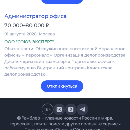
Администратор офиса
₽
70 000–80 000
01 августа 2026
Москва
ООО "СОЮЗ-ЭКСПЕРТ"
Обязанности: Обслуживание посетителей Управление
офисным персоналом Организация делопроизводства
Диспетчеризация транспорта Подготовка офиса к
рабочему дню Внутренний контроль Клиентское
делопроизводство…
Откликнуться
18
+
© Рамблер — главные новости России и мира,
гороскопы, почта, поиск и другие полезные сервисы
Полная версия
Помощь
Обратная связь