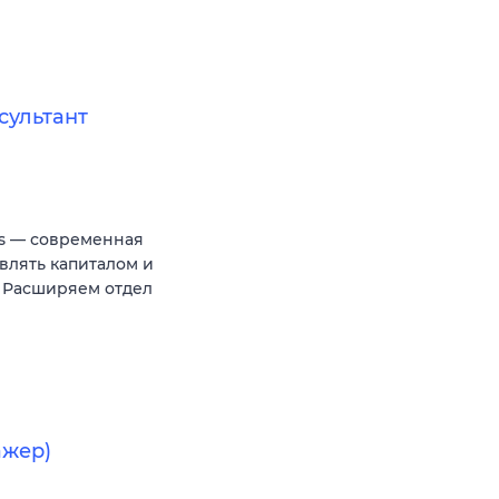
сультант
es — современная
влять капиталом и
 Расширяем отдел
ажер)