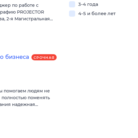
3-4 года
жер по работе с
ографию PROJECTOR
4-5 и более лет
ква, 2-я Магистральная…
о бизнеса
СРОЧНАЯ
Мы помогаем людям не
и полностью поменять
пания надежная…