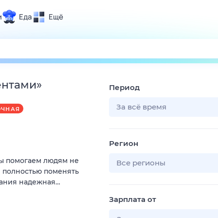
и
Еда
Ещё
Почта
ия и отдых
Поиск
Погода
ентами
»
Период
ТВ-программа
За всё время
ОЧНАЯ
и и тренды
Регион
 ситуации
Мы помогаем людям не
 вместе
Все регионы
и полностью поменять
Помощь
пания надежная…
Зарплата от