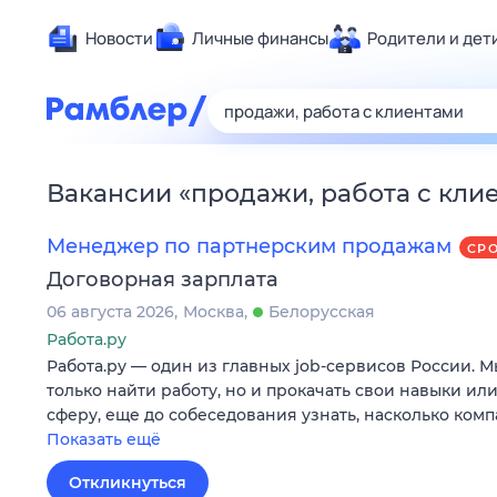
Новости
Личные финансы
Родители и дет
Здоровье
Развлечен
Дом и уют
Вакансии
«
продажи, работа с кли
Спорт
Карьера
Менеджер по партнерским продажам
СР
Авто
Договорная зарплата
Технологи
06 августа 2026
Москва
Белорусская
Жизненные
Работа.ру
Работа.ру — один из главных job-сервисов России. 
Сберегаем
только найти работу, но и прокачать свои навыки ил
Гороскопы
сферу, еще до собеседования узнать, насколько ком
Показать ещё
Откликнуться