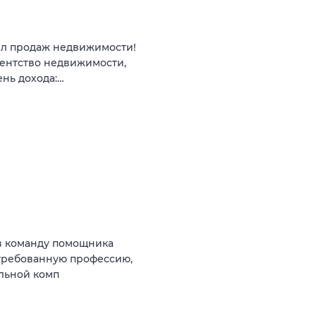
ел продаж недвижимости!
гентство недвижимости,
ень дохода:…
в команду помощника
стребованную профессию,
ильной комп