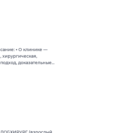
сание: ⦁ О клинике —
, хирургическая,
подход, доказательные…
ЛОГ-ХИРУРГ (взрослый