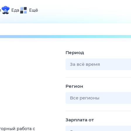
и
Еда
Ещё
Почта
ия и отдых
Поиск
Погода
Период
ТВ-программа
За всё время
и и тренды
Регион
 ситуации
 вместе
Все регионы
Помощь
Зарплата от
торный работа с