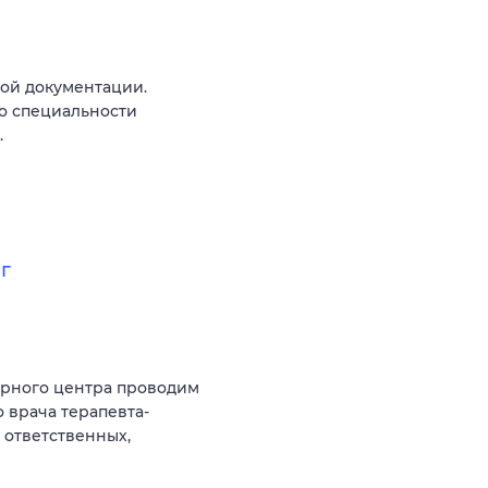
ой документации.
о специальности
.
г
арного центра проводим
 врача терапевта-
 ответственных,