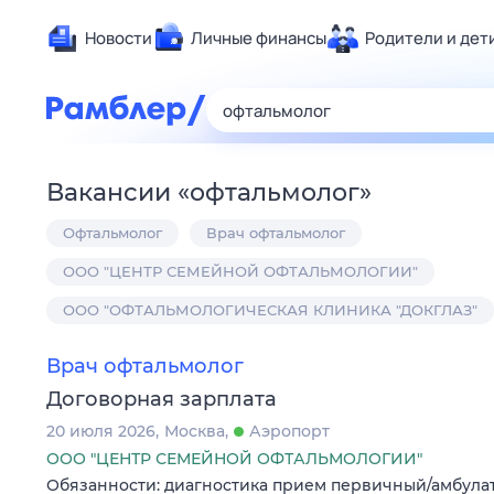
Новости
Личные финансы
Родители и дет
Здоровье
Развлечен
Дом и уют
Вакансии
«
офтальмолог
»
Спорт
Офтальмолог
Врач офтальмолог
Карьера
Авто
ООО "ЦЕНТР СЕМЕЙНОЙ ОФТАЛЬМОЛОГИИ"
Технологи
ООО "ОФТАЛЬМОЛОГИЧЕСКАЯ КЛИНИКА "ДОКГЛАЗ"
Жизненные
Врач офтальмолог
Сберегаем
Договорная зарплата
Гороскопы
20 июля 2026
Москва
Аэропорт
ООО "ЦЕНТР СЕМЕЙНОЙ ОФТАЛЬМОЛОГИИ"
Обязанности: диагностика прием первичный/амбула