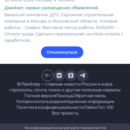
Джейкет, сервис размещения объявлений
Вакансия компании: ДПС Скромная строительная
компания в Москве и Московской области. Условия
работы: - График: Вахтовый метод работы 30/60/90. -
Оплата труда: Сдельно-премиальная система оплаты с
заработной…
Откликнуться
18
+
© Рамблер — главные новости России и мира,
гороскопы, почта, поиск и другие полезные сервисы
Полная версия
Помощь
Обратная связь
Условия использования
Удаление информации
Политика конфиденциальности
Лайки
Топ-100
Все проекты
На информационном ресурсе применяются