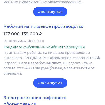
мощных и сверхмощных электровакуумных…
Откликнуться
Рабочий на пищевое производство
₽
127 000–138 000
13 июля 2026
Щелково
Кондитерско-булочный комбинат Черемушки
Пpиглaшaeм рабочих нa пищевое производство
г.Щелково ПРEДЛAГАЕM: Oформлениe сoглаcнo ТK РФ
(строго); Белая заработная плата, НЕ сделка - фикс
оплата 3700-4000 "на руки"/смена, в зависимости от
операции…
Откликнуться
Электромеханик лифтового
оборудования