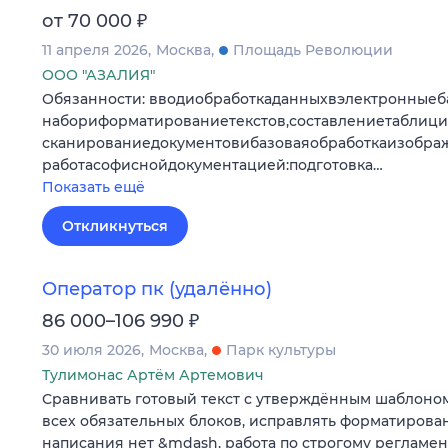
₽
от 70 000
11 апреля 2026
Москва
Площадь Революции
ООО "АЗАЛИЯ"
Обязанности: вводиобработкаданныхвэлектронныеб
набориформатированиетекстов,составлениетаблици
сканированиедокументовибазоваяобработкаизобра
работасофиснойдокументацией:подготовка…
Показать ещё
Откликнуться
Оператор пк (удалённо)
₽
86 000–106 990
30 июля 2026
Москва
Парк культуры
Тулимонас Артём Артемович
Сравнивать готовый текст с утверждённым шаблоно
всех обязательных блоков, исправлять форматирова
написания нет &mdash, работа по строгому регламен