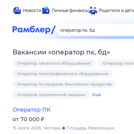
Новости
Личные финансы
Родители и дет
Здоровье
Развлечен
Дом и уют
Вакансии
«
оператор пк, бд
»
Спорт
Оператор печатного оборудования
Оператор посл
Карьера
Авто
Оператор полиграфического оборудования
Технологи
Оператор по продаже банковских продуктов
Жизненные
Оператор поломоечной машины
Ещё
Сберегаем
Гороскопы
Оператор ПК
₽
от 70 000
15 июля 2026
Москва
Площадь Революции