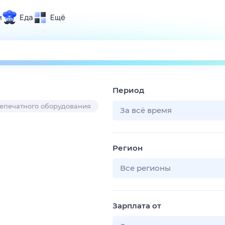
и
Еда
Ещё
Почта
ия и отдых
Поиск
Погода
Период
ТВ-программа
епечатного оборудования
За всё время
и и тренды
Регион
 ситуации
 вместе
Все регионы
Помощь
Зарплата от