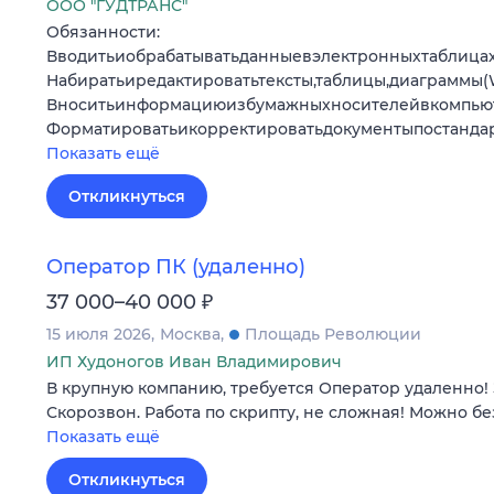
ООО "ГУДТРАНС"
Обязанности:
Вводитьиобрабатыватьданныевэлектронныхтаблицах
Набиратьиредактироватьтексты,таблицы,диаграммы(W
Вноситьинформациюизбумажныхносителейвкомпью
Форматироватьикорректироватьдокументыпостанда
Показать ещё
Откликнуться
Оператор ПК (удаленно)
₽
37 000–40 000
15 июля 2026
Москва
Площадь Революции
ИП Худоногов Иван Владимирович
В крупную компанию, требуется Оператор удаленно!
Скорозвон. Работа по скрипту, не сложная! Можно бе
Показать ещё
Откликнуться