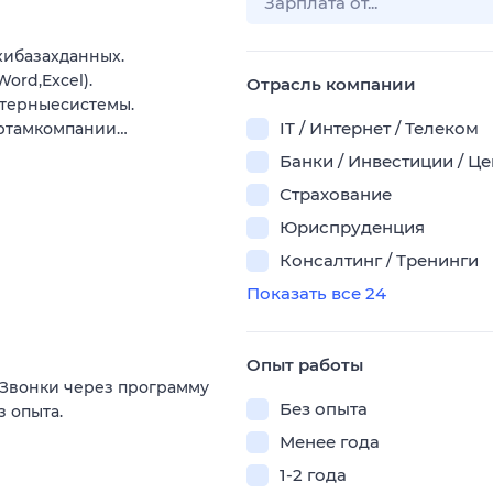
ибазахданных.
ord,Excel).
Отрасль компании
терныесистемы.
IT / Интернет / Телеком
ртамкомпании…
Банки / Инвестиции / Ц
Страхование
Юриспруденция
Консалтинг / Тренинги
Показать все 24
Опыт работы
 Звонки через программу
Без опыта
з опыта.
Менее года
1-2 года