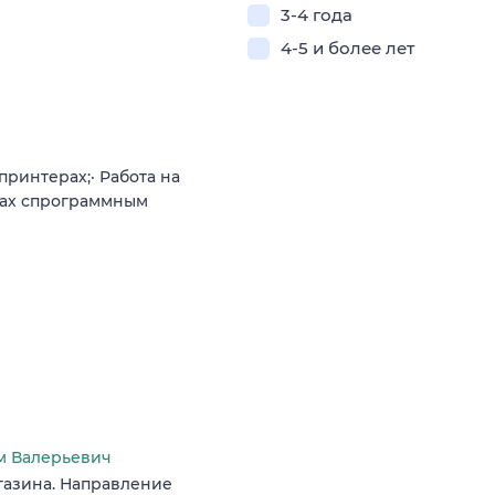
3-4 года
4-5 и более лет
ринтерах;· Работа на
нах спрограммным
м Валерьевич
газина. Направление