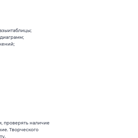
азыитаблицы;
диаграмм;
жений;
м, проверять наличие
ние. Творческого
ту.