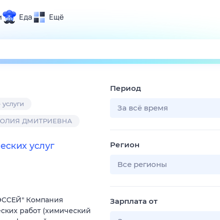
и
Еда
Ещё
Почта
ия и отдых
Поиск
Погода
Период
ТВ-программа
 услуги
За всё время
 ЮЛИЯ ДМИТРИЕВНА
и и тренды
Регион
еских услуг
 ситуации
 вместе
Все регионы
Помощь
ЭССЕЙ" Компания
Зарплата от
ских работ (химический