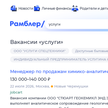
Новости
Личные финансы
Родители и дет
Здоровье
Развлечен
Дом и уют
Вакансии
«
услуги
»
Спорт
ООО "УСЛУГИ СПЕЦТЕХНИКИ"
Доступные бытовые
Карьера
Авто
ИНДИВИДУАЛЬНЫЙ ПРЕДПРИНИМАТЕЛЬ УСЛУГИНА
Технологи
Менеджер по продажам химико-аналитич
Жизненные
₽
130 000–140 000
Сберегаем
22 июля 2026
Москва
Новые Черемушки
Гороскопы
jobcart
Вакансия компании ООО "СТЮАРТ ГЕОКЕМИКЛ ЭНД 
выполняет аналитическое сопровождение геологиче