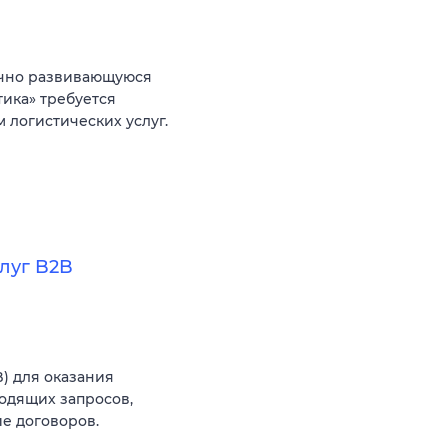
ично развивающуюся
ика» требуется
 логистических услуг.
луг B2B
) для оказания
ходящих запросов,
е договоров.