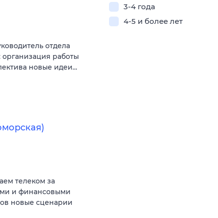
3-4 года
4-5 и более лет
уководитель отдела
: организация работы
лектива новые идеи…
оморская)
аем телеком за
ыми и финансовыми
тов новые сценарии