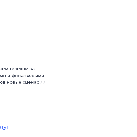
аем телеком за
ыми и финансовыми
тов новые сценарии
луг