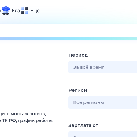
и
Еда
Ещё
Почта
ия и отдых
Поиск
Погода
Период
ТВ-программа
За всё время
и и тренды
Регион
 ситуации
 вместе
Все регионы
Помощь
ить монтаж лотков,
 ТК РФ, график работы:
Зарплата от