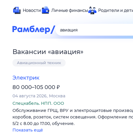
Новости
Личные финансы
Родители и дет
Здоровье
Развлечен
Дом и уют
Вакансии
«
авиация
»
Спорт
Авиационный техник
Карьера
Авто
Электрик
Технологи
₽
80 000–105 000
Жизненные
04 августа 2026
Москва
Сберегаем
Спецкабель. НПП. ООО
Гороскопы
Обслуживание ГРЩ, ВРУ и электрощитовые производ
коробов, розеток, систем освещения. Оформление по
5/2 с 8.00 до 17.00, обучение.
Показать ещё