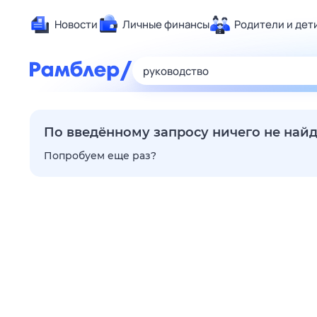
Новости
Личные финансы
Родители и дет
Здоровье
Развлечен
Дом и уют
Спорт
По введённому запросу ничего не най
Карьера
Попробуем еще раз?
Авто
Технологи
Жизненные
Сберегаем
Гороскопы