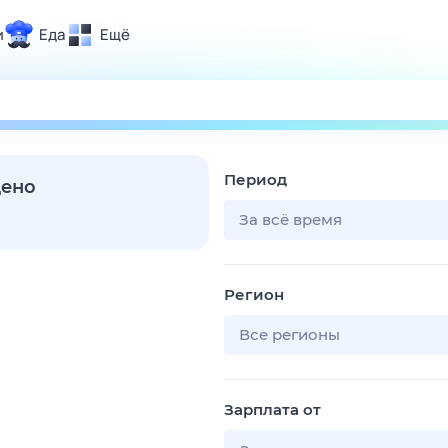
и
Еда
Ещё
Почта
ия и отдых
Поиск
Погода
Период
ТВ-программа
дено
За всё время
и и тренды
Регион
 ситуации
 вместе
Все регионы
Помощь
Зарплата от