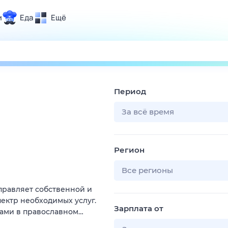
и
Еда
Ещё
Почта
ия и отдых
Поиск
Погода
Период
ТВ-программа
За всё время
и и тренды
Регион
 ситуации
 вместе
Все регионы
Помощь
управляет собственной и
ектр необходимых услуг.
Зарплата от
тами в православном…