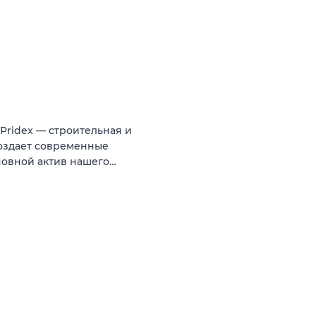
ridex — строительная и
создает современные
новной актив нашего…