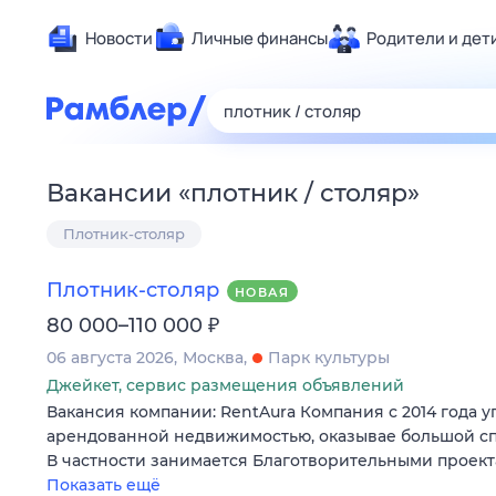
Новости
Личные финансы
Родители и дет
Здоровье
Развлечен
Дом и уют
Вакансии
«
плотник / столяр
»
Спорт
Плотник-столяр
Карьера
Авто
Плотник-столяр
НОВАЯ
Технологи
₽
80 000–110 000
Жизненные
06 августа 2026
Москва
Парк культуры
Сберегаем
Джейкет, сервис размещения объявлений
Гороскопы
Вакансия компании: RentAura Компания с 2014 года 
арендованной недвижимостью, оказывае большой сп
В частности занимается Благотворительными проек
Показать ещё