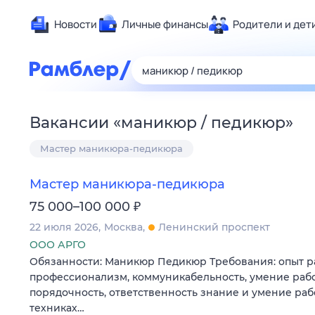
Новости
Личные финансы
Родители и дет
Здоровье
Развлечен
Дом и уют
Вакансии
«
маникюр / педикюр
»
Спорт
Мастер маникюра-педикюра
Карьера
Авто
Мастер маникюра-педикюра
Технологи
₽
75 000–100 000
Жизненные
22 июля 2026
Москва
Ленинский проспект
Сберегаем
ООО АРГО
Гороскопы
Обязанности: Маникюр Педикюр Требования: опыт ра
профессионализм, коммуникабельность, умение рабо
порядочность, ответственность знание и умение раб
техниках…