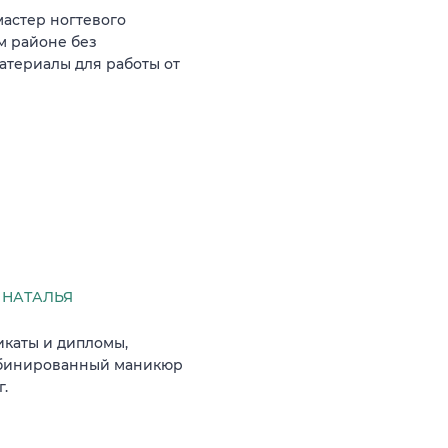
мастер ногтевого
м районе без
атериалы для работы от
 НАТАЛЬЯ
фикаты и дипломы,
омбинированный маникюр
г.