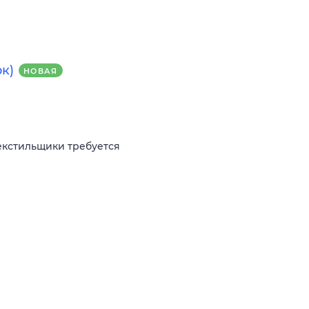
к)
НОВАЯ
екстильщики требуется