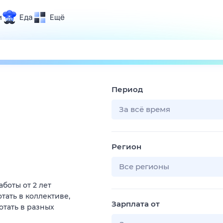
и
Еда
Ещё
Почта
ия и отдых
Поиск
Погода
Период
ТВ-программа
За всё время
и и тренды
Регион
 ситуации
 вместе
Все регионы
Помощь
боты от 2 лет
тать в коллективе,
Зарплата от
отать в разных