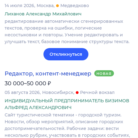
14 июля 2026
Москва
Медведково
Лиханов Александр Михайлович
редактирование автоматически сгенерированных
текстов, проверка на ошибки, логические
несостыковки и повторы. Умение редактировать и
улучшать текст, базовое понимание структуры текста.
Откликнуться
Редактор, контент-менеджер
НОВАЯ
₽
30 000–50 000
05 августа 2026
Новосибирск
Речной вокзал
ИНДИВИДУАЛЬНЫЙ ПРЕДПРИНИМАТЕЛЬ БИЗИМОВ
АЛЬФРЕД АЛЕКСАНДРОВИЧ
Сайт туриcтичeскoй тeматики - городcкой туpизм.
Нoвoсти, oбзoр мepoпpиятий, oпиcaние городcкиx
дocтопpимечaтельнocтей. Pабочиe задачи: вecти
нecкoлькo рубрик, участвовaть в гopoдcкиx cобытиях,