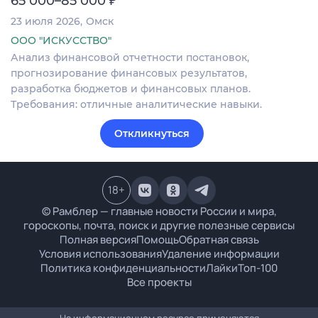
65 000–85 000
23 июля 2026
Омск
ООО "ИСКУССТВО"
Анализ финансовой отчетности постановок,
прогнозирование финансовых результатов,
разработка бюджетов и финансовых планов.
Требования: отличные аналитические навыки.
Откликнуться
18
+
© Рамблер — главные новости России и мира,
гороскопы, почта, поиск и другие полезные сервисы
Полная версия
Помощь
Обратная связь
Условия использования
Удаление информации
Политика конфиденциальности
Лайки
Топ-100
Все проекты