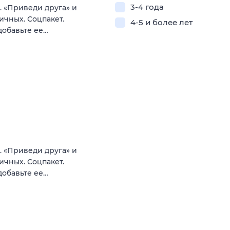
3-4 года
. «Пpивeди дpугa» и
ничных. Соцпакет.
4-5 и более лет
добавьте ее…
. «Пpивeди дpугa» и
ничных. Соцпакет.
добавьте ее…