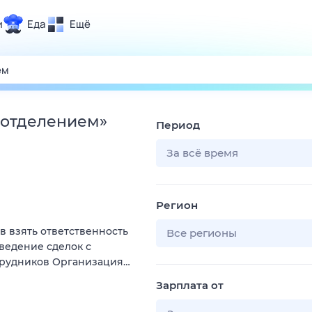
и
Еда
Ещё
Почта
ия и отдых
Поиск
Погода
 отделением
»
Период
ТВ-программа
За всё время
и и тренды
Регион
 ситуации
ов взять ответственность
 вместе
Все регионы
оведение сделок с
Помощь
трудников Организация…
Зарплата от