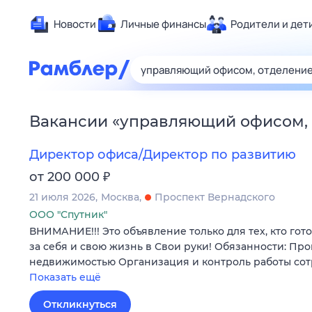
Новости
Личные финансы
Родители и дет
Здоровье
Развлечен
Дом и уют
Вакансии
«
управляющий офисом,
Спорт
Карьера
Директор офиса/Директор по развитию
Авто
₽
от 200 000
Технологи
21 июля 2026
Москва
Проспект Вернадского
Жизненные
ООО "Спутник"
ВНИМАНИЕ!!! Это объявление только для тех, кто гот
Сберегаем
за себя и свою жизнь в Свои руки! Обязанности: Пр
Гороскопы
недвижимостью Организация и контроль работы со
Показать ещё
Откликнуться