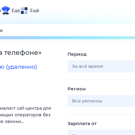
и
Еда
Ещё
Почта
ия и отдых
Поиск
Погода
на телефоне
»
Период
ТВ-программа
За всё время
ю (удаленно)
и и тренды
Регион
 ситуации
 вместе
Все регионы
алист call-центра для
Помощь
нающих операторов без
ие звонки…
Зарплата от