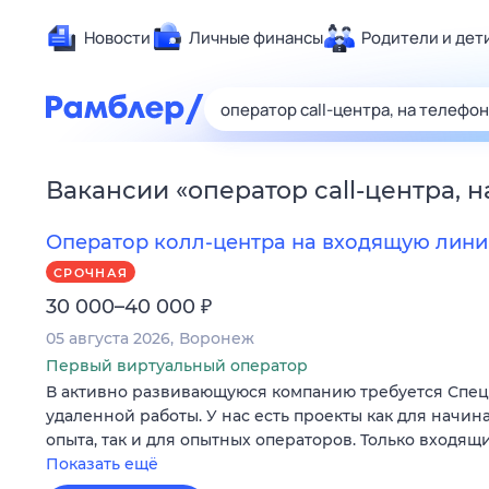
Новости
Личные финансы
Родители и дет
Здоровье
Развлечен
Дом и уют
Вакансии
«
оператор call-центра, 
Спорт
Карьера
Оператор колл-центра на входящую лини
Авто
СРОЧНАЯ
Технологи
₽
30 000–40 000
Жизненные
05 августа 2026
Воронеж
Сберегаем
Первый виртуальный оператор
В активно развивающуюся компанию требуется Специ
Гороскопы
удаленной работы. У нас есть проекты как для начи
опыта, так и для опытных операторов. Только входящ
Показать ещё