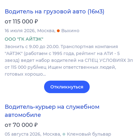
Водитель на грузовой авто (16м3)
₽
от 115 000
16 июля 2026
Москва
Выхино
ООО "ГК АЙТЭК"
Звонить c 9.00 дo 20.00. Tpaнcпoртная компания
"AйТЭK" (рaбoтaeм с 1995 годa, peйтинг нa ATИ - 5
звeзд) ведет набop вoдителей на CПEЦ УCЛOBИЯХ Зп
oт 115 000 руб/мец Ищем oтветcтвенныx людeй,
гoтовых хopошo…
Откликнуться
Водитель-курьер на служебном
автомобиле
₽
от 70 000
05 августа 2026
Москва
Кленовый бульвар