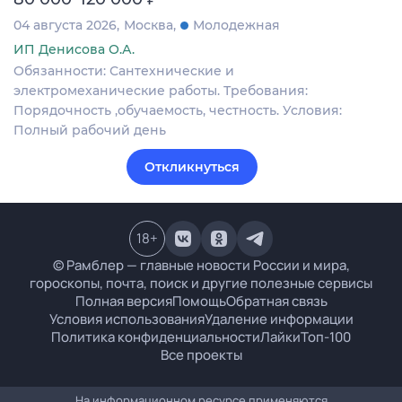
04 августа 2026
Москва
Молодежная
ИП Денисова О.А.
Обязанности: Сантехнические и
электромеханические работы. Требования:
Порядочность ,обучаемость, честность. Условия:
Полный рабочий день
Откликнуться
18
+
© Рамблер — главные новости России и мира,
гороскопы, почта, поиск и другие полезные сервисы
Полная версия
Помощь
Обратная связь
Условия использования
Удаление информации
Политика конфиденциальности
Лайки
Топ-100
Все проекты
На информационном ресурсе применяются