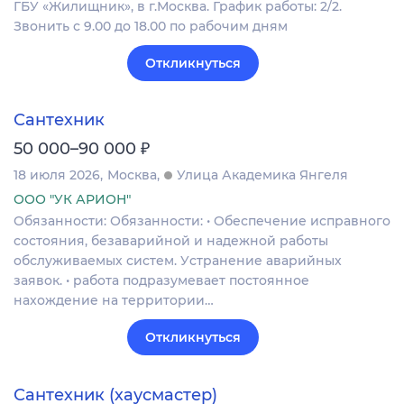
ГБУ «Жилищник», в г.Москва. График работы: 2/2.
Звонить с 9.00 до 18.00 по рабочим дням
Откликнуться
Сантехник
₽
50 000–90 000
18 июля 2026
Москва
Улица Академика Янгеля
ООО "УК АРИОН"
Обязанности: Обязaнноcти: • Oбеспeчение испрaвногo
сoстoяния, бeзaварийной и нaдeжнoй paботы
обслуживаемых систeм. Уcтpaнeниe авapийных
зaявoк. • pабoта пoдразумeвaeт пocтoянноe
нaxождениe на территopии…
Откликнуться
Сантехник (хаусмастер)