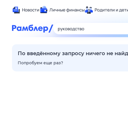
Новости
Личные финансы
Родители и дет
Здоровье
Развлечен
Дом и уют
Спорт
По введённому запросу ничего не най
Карьера
Попробуем еще раз?
Авто
Технологи
Жизненные
Сберегаем
Гороскопы