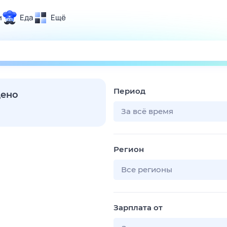
и
Еда
Ещё
Почта
ия и отдых
Поиск
Погода
Период
ТВ-программа
дено
За всё время
и и тренды
Регион
 ситуации
 вместе
Все регионы
Помощь
Зарплата от