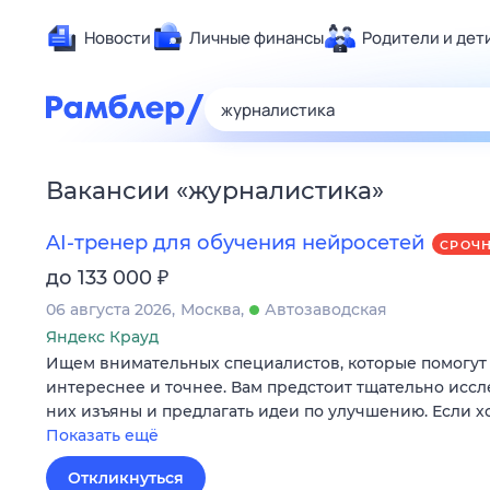
Новости
Личные финансы
Родители и дет
Здоровье
Развлечен
Дом и уют
Вакансии
«
журналистика
»
Спорт
Карьера
AI-тренер для обучения нейросетей
СРОЧ
Авто
₽
до 133 000
Технологи
06 августа 2026
Москва
Автозаводская
Жизненные
Яндекс Крауд
Ищем внимательных специалистов, которые помогут 
Сберегаем
интереснее и точнее. Вам предстоит тщательно иссле
Гороскопы
них изъяны и предлагать идеи по улучшению. Если х
Показать ещё
Откликнуться