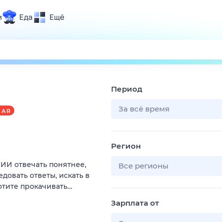
и
Еда
Ещё
Почта
ия и отдых
Поиск
Погода
Период
ТВ-программа
За всё время
НАЯ
и и тренды
Регион
 ситуации
ИИ отвечать понятнее,
 вместе
Все регионы
довать ответы, искать в
Помощь
отите прокачивать…
Зарплата от